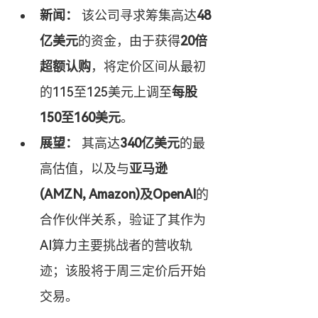
新闻：
 该公司寻求筹集高达
48
亿美元
的资金，由于获得
20倍
超额认购
，将定价区间从最初
的115至125美元上调至
每股
150至160美元
。
展望：
 其高达
340亿美元
的最
高估值，以及与
亚马逊 
(AMZN, Amazon)及OpenAI
的
合作伙伴关系，验证了其作为
AI算力主要挑战者的营收轨
迹；该股将于周三定价后开始
交易。