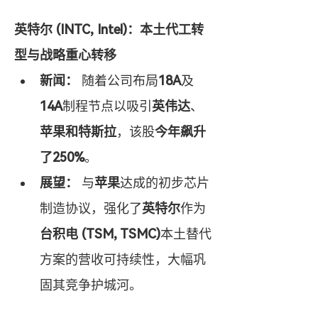
英特尔 (INTC, Intel)：本土代工转
型与战略重心转移
新闻：
 随着公司布局
18A
及
14A
制程节点以吸引
英伟达
、
苹果和特斯拉
，该股
今年飙升
了250%
。
展望：
 与
苹果
达成的初步芯片
制造协议，强化了
英特尔
作为
台积电 (TSM, TSMC)
本土替代
方案的营收可持续性，大幅巩
固其竞争护城河。