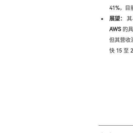
41%，目
展望：
 其
AWS
 的
但其营收
快 15 至 