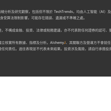
分析及研究觀察，包括但不限於 TechTrends，均由人工智能（AI
容本身受算法限制影響，可能存在錯誤、遺漏或不準確之處。
途，不構成金融、投資、法律或稅務建議，亦不代表對任何證券的認可、
核實所有數據、指標及分析。Alchemy
J
、其關聯方及營運方不會就任
擔任何責任。過往表現並不代表未來結果。投資涉及風險，請自行承擔投
。