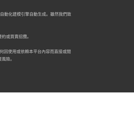
）及自動化建模引擎自動生成。雖然我們致
要約或買賣招攬。
何因使用或依賴本平台內容而直接或間
資風險。