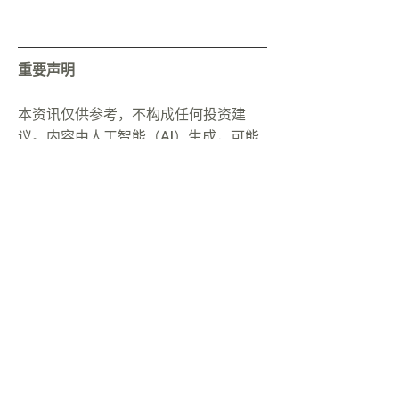
重要声明
本资讯仅供参考，不构成任何投资建
议。内容由人工智能（AI）生成，可能
存在不准确之处；在进行任何交易前，
请务必独立核实相关数据。投资存在重
大损失风险。AlchemyJ 并非注册金融
顾问。您阅读或使用本内容，即表示同
意我们的相关条款。
点击此处阅读完整的法律声明与 AI 声明