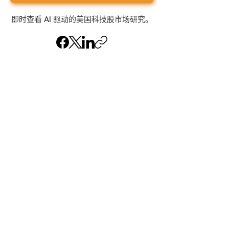
即时查看 AI 驱动的美国科技股市场研究。
重要声明
本资讯仅供参考，不构成任何投资建
议。内容由人工智能（AI）生成，可能
存在不准确之处；在进行任何交易前，
请务必独立核实相关数据。投资存在重
大损失风险。AlchemyJ 并非注册金融
顾问。您阅读或使用本内容，即表示同
意我们的相关条款。
点击此处阅读完整的法律声明与 AI 声明