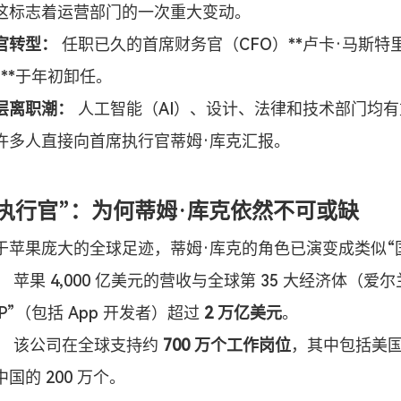
这标志着运营部门的一次重大变动。
官转型：
 任职已久的首席财务官（CFO）**卢卡·马斯特里（
i）**于年初卸任。
层离职潮：
 人工智能（AI）、设计、法律和技术部门均
许多人直接向首席执行官蒂姆·库克汇报。
执行官”：为何蒂姆·库克依然不可或缺
于苹果庞大的全球足迹，蒂姆·库克的角色已演变成类似“
：
 苹果 4,000 亿美元的营收与全球第 35 大经济体（爱
DP”（包括 App 开发者）超过 
2 万亿美元
。
：
 该公司在全球支持约 
700 万个工作岗位
，其中包括美国和
国的 200 万个。