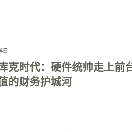
TechTrends
解决方案
核心技术
联系我们
24日
库克时代：硬件统帅走上前
值的财务护城河