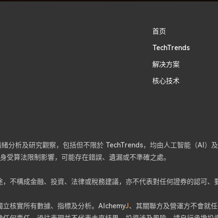
首页
TechTrends
​解决方案
核心技术
分析及研究觀察，包括但不限於 TechTrends，均由人工智能（AI
容本身受算法限制影響，可能存在錯誤、遺漏或不準確之處。
途，不構成金融、投資、法律或稅務建議，亦不代表對任何證券的認可、
核實所有數據、指標及分析。Alchemy
J
、其關聯方及營運方不會就任