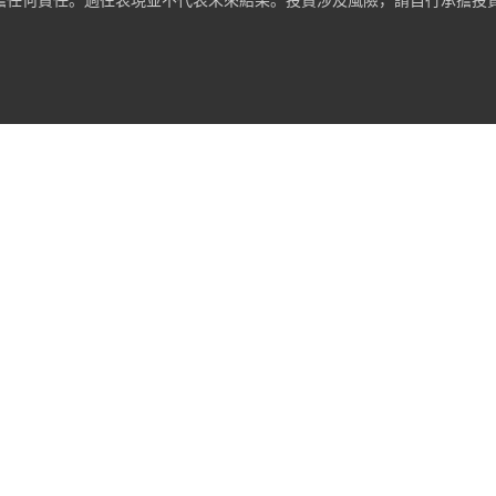
擔任何責任。過往表現並不代表未來結果。投資涉及風險，請自行承擔投
。