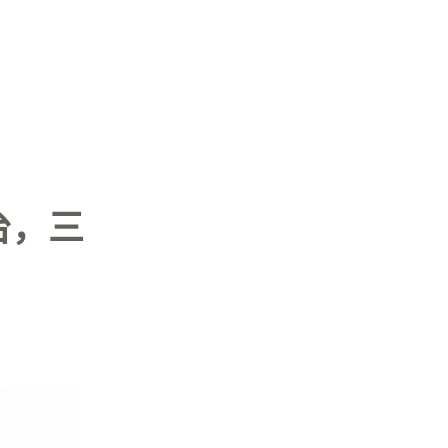
登入
台，三