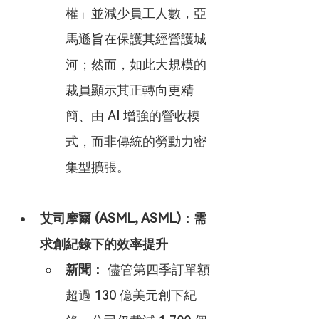
權」並減少員工人數，亞
馬遜旨在保護其經營護城
河；然而，如此大規模的
裁員顯示其正轉向更精
簡、由 AI 增強的營收模
式，而非傳統的勞動力密
集型擴張。
艾司摩爾 (ASML, ASML)：需
求創紀錄下的效率提升
新聞：
 儘管第四季訂單額
超過 130 億美元創下紀