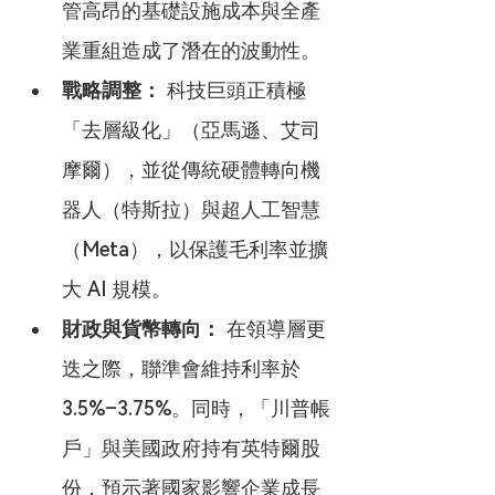
管高昂的基礎設施成本與全產
業重組造成了潛在的波動性。
戰略調整：
 科技巨頭正積極
「去層級化」（亞馬遜、艾司
摩爾），並從傳統硬體轉向機
器人（特斯拉）與超人工智慧
（Meta），以保護毛利率並擴
大 AI 規模。
財政與貨幣轉向：
 在領導層更
迭之際，聯準會維持利率於 
3.5%–3.75%。同時，「川普帳
戶」與美國政府持有英特爾股
份，預示著國家影響企業成長