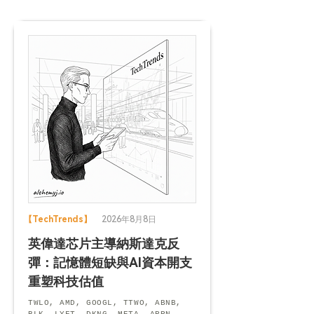
【TechTrends】
2026年8月8日
英偉達芯片主導納斯達克反
彈：記憶體短缺與AI資本開支
重塑科技估值
TWLO, AMD, GOOGL, TTWO, ABNB,