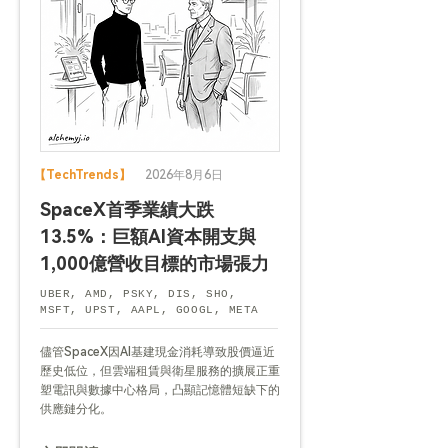
【TechTrends】
2026年8月6日
SpaceX首季業績大跌
13.5%：巨額AI資本開支與
1,000億營收目標的市場張力
UBER, AMD, PSKY, DIS, SHO,
MSFT, UPST, AAPL, GOOGL, META
儘管SpaceX因AI基建現金消耗導致股價逼近
歷史低位，但雲端租賃與衛星服務的擴展正重
塑電訊與數據中心格局，凸顯記憶體短缺下的
供應鏈分化。