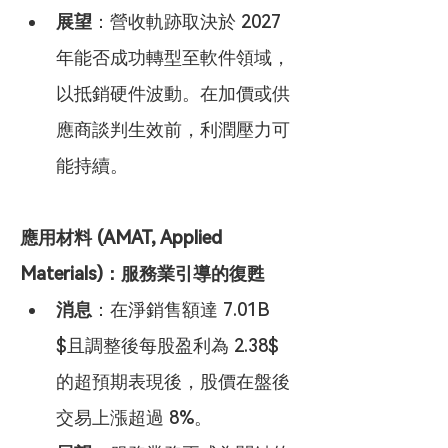
展望
：營收軌跡取決於 2027 
年能否成功轉型至軟件領域，
以抵銷硬件波動。在加價或供
應商談判生效前，利潤壓力可
能持續。
應用材料 (AMAT, Applied 
Materials)：服務業引導的復甦
消息
：在淨銷售額達 7.01B 
$且調整後每股盈利為 2.38$ 
的超預期表現後，股價在盤後
交易上漲超過 8%。