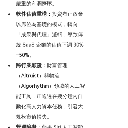
嚴重的利潤擠壓。
軟件估值重構
：投資者正放棄
以席位為基礎的模式，轉向
「成果與代理」邏輯，導致傳
統 SaaS 企業的估值下調 30%
–50%。
跨行業顛覆
：財富管理
（Altruist）與物流
（Algorhythm）領域的人工智
能工具，正通過在幾分鐘內自
動化高人力資本任務，引發大
規模市值損失。
營運障礙
：蘋果 Siri 人工智能