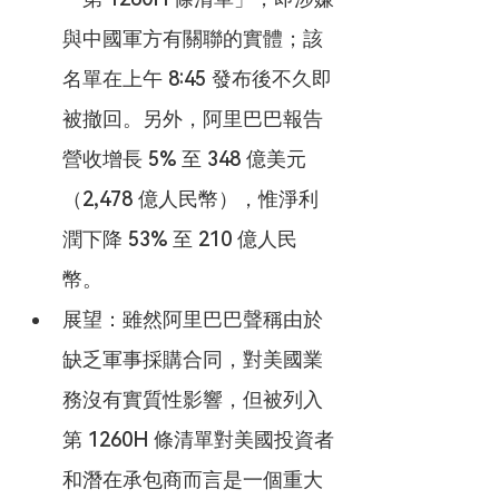
與中國軍方有關聯的實體；該
名單在上午 8:45 發布後不久即
被撤回。另外，阿里巴巴報告
營收增長 5% 至 348 億美元
（2,478 億人民幣），惟淨利
潤下降 53% 至 210 億人民
幣。
展望：雖然阿里巴巴聲稱由於
缺乏軍事採購合同，對美國業
務沒有實質性影響，但被列入
第 1260H 條清單對美國投資者
和潛在承包商而言是一個重大