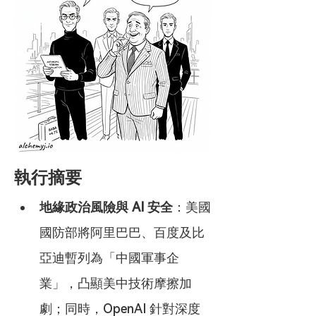
執行摘要
地緣政治風險與 AI 安全
：美國
國防部將阿里巴巴、百度及比
亞迪暫列為「中國軍事企
業」，凸顯美中技術摩擦加
劇；同時，OpenAI 針對深度