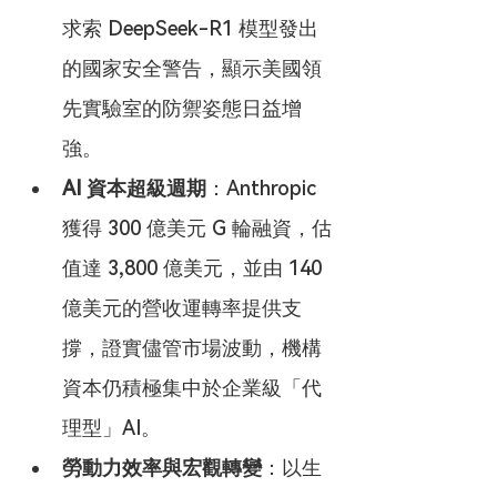
求索 DeepSeek-R1 模型發出
的國家安全警告，顯示美國領
先實驗室的防禦姿態日益增
強。
AI 資本超級週期
：Anthropic 
獲得 300 億美元 G 輪融資，估
值達 3,800 億美元，並由 140 
億美元的營收運轉率提供支
撐，證實儘管市場波動，機構
資本仍積極集中於企業級「代
理型」AI。
勞動力效率與宏觀轉變
：以生