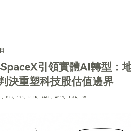
TechTrends
解決方案
核心技術
聯絡我們
6日
與SpaceX引領實體AI轉型：
判決重塑科技股估值邊界
L, DIS, SYK, PLTR, AAPL, AMZN, TSLA, GM