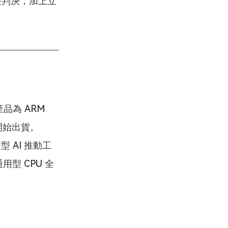
責任判決，加上立
品為 ARM 
底開始出貨。
 AI 推動工
通用型 CPU 全