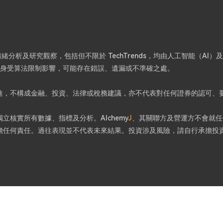
分析及研究觀察，包括但不限於 TechTrends，均由人工智能（AI
容本身受算法限制影響，可能存在錯誤、遺漏或不準確之處。
途，不構成金融、投資、法律或稅務建議，亦不代表對任何證券的認可、
核實所有數據、指標及分析。Alchemy
J
、其關聯方及營運方不會就任
擔任何責任。過往表現並不代表未來結果。投資涉及風險，請自行承擔投
。