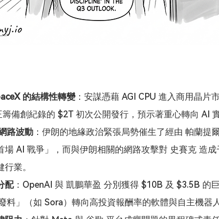
paceX 的結構性轉變
：安謀憑藉 AGI CPU 進入商用晶片
X 正籌備創紀錄的 $2T 初次公開發行，預示著重心轉向 AI
與網路波動
：伊朗的地緣政治緊張局勢催生了經由 帕蘭提爾 M
首場 AI 戰爭」，而與伊朗相關的網路攻擊對 史賽克 造
健行業。
分配
：OpenAI 與 凱鵬華盈 分別獲得 $10B 及 $3.5B
 廢料」（如 Sora）轉向高投資報酬率的軟體與自主機器