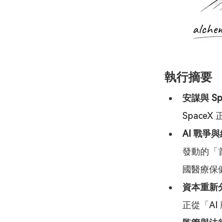
執行摘要
安謀與 S
Space
AI 戰爭
發動的「
國醫療保
資本重新
正從「AI