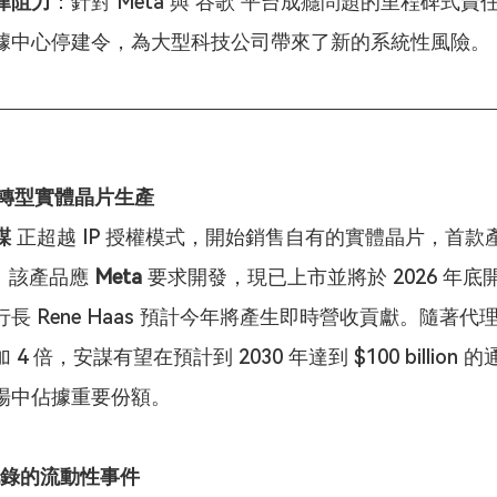
律阻力
：針對 Meta 與 谷歌 平台成癮問題的里程碑式
據中心停建令，為大型科技公司帶來了新的系統性風險。
)：轉型實體晶片生產
謀
 正超越 IP 授權模式，開始銷售自有的實體晶片，首款產
U。該產品應 
Meta
 要求開發，現已上市並將於 2026 年
長 Rene Haas 預計今年將產生即時營收貢獻。隨著代理型
4 倍，安謀有望在預計到 2030 年達到 $100 billion 的
場中佔據重要份額。
破紀錄的流動性事件