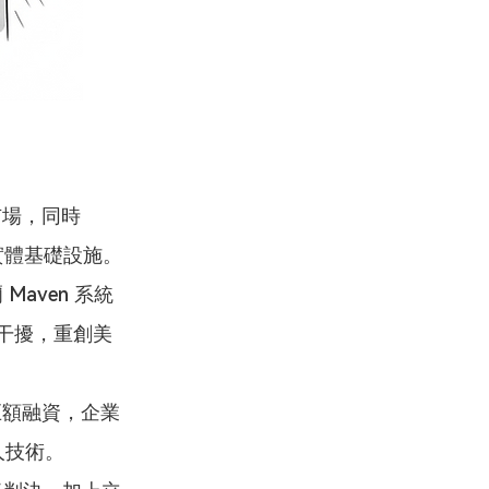
市場，同時 
 實體基礎設施。
aven 系統
成干擾，重創美
 的巨額融資，企業
人技術。