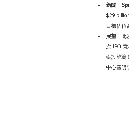
新聞
：
Sp
$29 bil
目標估值高達 
展望
：此
次 IPO
礎設施籌
中心基礎