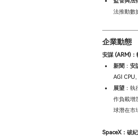
監管與法
法推動數
企業動態
安謀 (ARM
新聞
：
安
AGI CP
展望
：執行
作負載增加 
球潛在市
SpaceX：