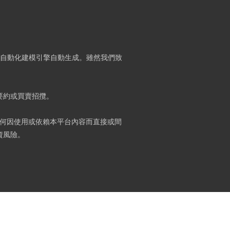
）及自動化建模引擎自動生成。雖然我們致
要約或買賣招攬。
何因使用或依賴本平台內容而直接或間
資風險。