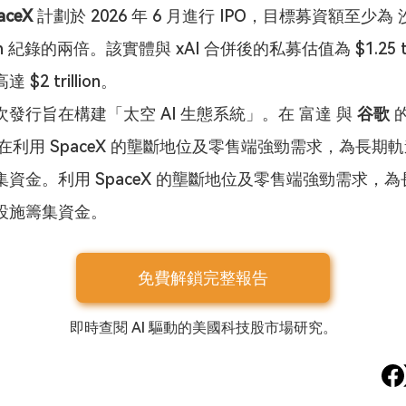
aceX
 計劃於 2026 年 6 月進行 IPO，目標募資額至少為
lion 紀錄的兩倍。該實體與 xAI 合併後的私募估值為 $1.25 tril
$2 trillion。
次發行旨在構建「太空 AI 生態系統」。在 富達 與 
谷歌
 
 意在利用 SpaceX 的壟斷地位及零售端強勁需求，為長
集資金。
利用 SpaceX 的壟斷地位及零售端強勁需求，
設施籌集資金。
免費解鎖完整報告
即時查閱 AI 驅動的美國科技股市場研究。