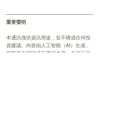
重要聲明
本通訊僅供資訊用途，並不構成任何投
資建議。內容由人工智能（AI）生成，
可能存在錯誤或不準確之處；在進行任
何交易前，請務必自行獨立核實相關資
料。投資涉及重大風險，可能導致資本
損失。AlchemyJ 並非註冊金融顧問。
閣下閱讀本內容，即表示同意本平台條
款及細則。
按此閱讀完整法律聲明及 AI 聲明