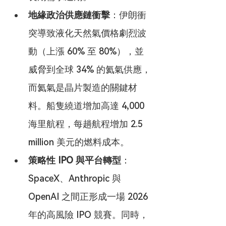
地緣政治供應鏈衝擊
：伊朗衝
突導致液化天然氣價格劇烈波
動（上漲 60% 至 80%），並
威脅到全球 34% 的氦氣供應，
而氦氣是晶片製造的關鍵材
料。船隻繞道增加高達 4,000 
海里航程，每趟航程增加 2.5 
million 美元的燃料成本。
策略性 IPO 與平台轉型
：
SpaceX、Anthropic 與 
OpenAI 之間正形成一場 2026 
年的高風險 IPO 競賽。同時，