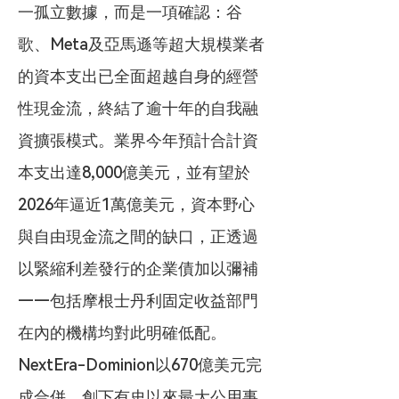
一孤立數據，而是一項確認：谷
歌、Meta及亞馬遜等超大規模業者
的資本支出已全面超越自身的經營
性現金流，終結了逾十年的自我融
資擴張模式。業界今年預計合計資
本支出達8,000億美元，並有望於
2026年逼近1萬億美元，資本野心
與自由現金流之間的缺口，正透過
以緊縮利差發行的企業債加以彌補
——包括摩根士丹利固定收益部門
在內的機構均對此明確低配。
NextEra-Dominion以670億美元完
成合併，創下有史以來最大公用事