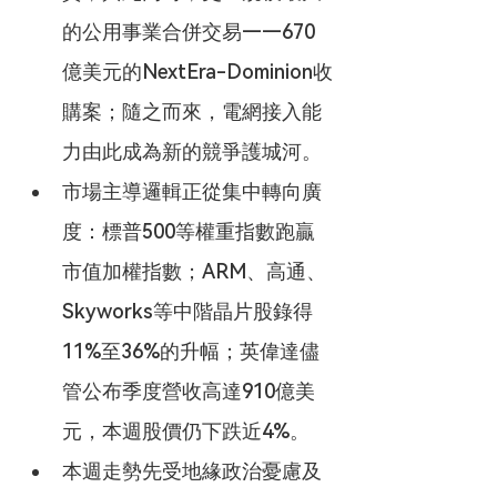
的公用事業合併交易——670
億美元的NextEra-Dominion收
購案；隨之而來，電網接入能
力由此成為新的競爭護城河。
市場主導邏輯正從集中轉向廣
度：標普500等權重指數跑贏
市值加權指數；ARM、高通、
Skyworks等中階晶片股錄得
11%至36%的升幅；英偉達儘
管公布季度營收高達910億美
元，本週股價仍下跌近4%。
本週走勢先受地緣政治憂慮及