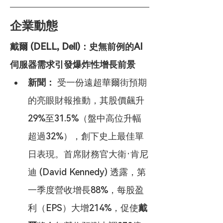
企業動態
戴爾 (DELL, Dell)：史無前例的AI
伺服器需求引發爆炸性增長前景
新聞：
 受一份遠超華爾街預期
的亮眼財報推動，其股價飆升
29%至31.5%（盤中高位升幅
超過32%），創下史上最佳單
日表現。首席財務官大衛·肯尼
迪 (David Kennedy) 透露，第
一季度營收增長88%，每股盈
利（EPS）大增214%，促使
戴