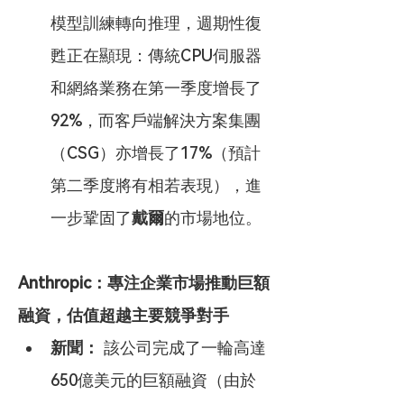
模型訓練轉向推理，週期性復
甦正在顯現：傳統CPU伺服器
和網絡業務在第一季度增長了
92%，而客戶端解決方案集團
（CSG）亦增長了17%（預計
第二季度將有相若表現），進
一步鞏固了
戴爾
的市場地位。
Anthropic：專注企業市場推動巨額
融資，估值超越主要競爭對手
新聞：
 該公司完成了一輪高達
650億美元的巨額融資（由於