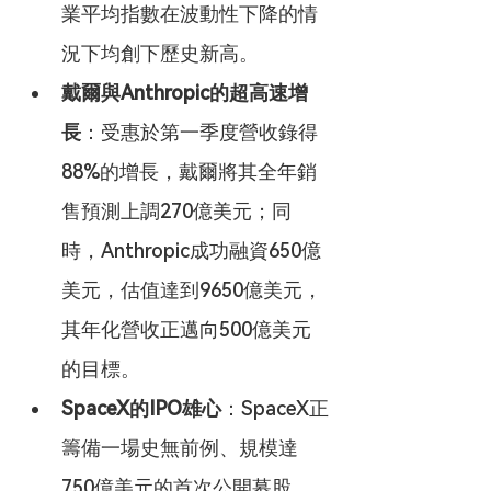
業平均指數在波動性下降的情
況下均創下歷史新高。
戴爾與Anthropic的超高速增
長
：受惠於第一季度營收錄得
88%的增長，戴爾將其全年銷
售預測上調270億美元；同
時，Anthropic成功融資650億
美元，估值達到9650億美元，
其年化營收正邁向500億美元
的目標。
SpaceX的IPO雄心
：SpaceX正
籌備一場史無前例、規模達
750億美元的首次公開募股