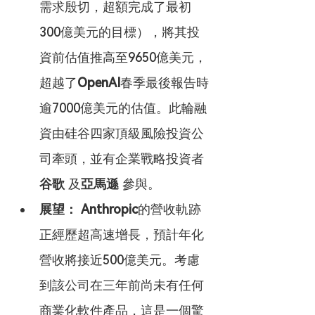
需求殷切，超額完成了最初
300億美元的目標），將其投
資前估值推高至9650億美元，
超越了
OpenAI
春季最後報告時
逾7000億美元的估值。此輪融
資由硅谷四家頂級風險投資公
司牽頭，並有企業戰略投資者 
谷歌
 及
亞馬遜
 參與。
展望：
Anthropic
的營收軌跡
正經歷超高速增長，預計年化
營收將接近500億美元。考慮
到該公司在三年前尚未有任何
商業化軟件產品，這是一個驚