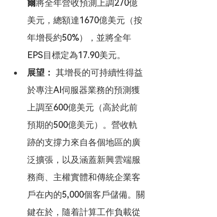
爾
將全年營收預測上調270億
美元，總額達1670億美元（按
年增長約50%），並將全年
EPS目標定為17.90美元。
展望：
 其增長的可持續性得益
於專注AI伺服器業務的預測獲
上調至600億美元（高於此前
預期的500億美元）。營收軌
跡的支撐力來自各個地區的廣
泛擴張，以及涵蓋新興雲端服
務商、主權實體和傳統企業客
戶在內的5,000個客戶儲備。關
鍵在於，隨着計算工作負載從