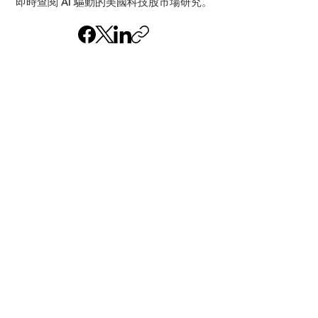
即時查閱 AI 驅動的美國科技股市場研究。
重要聲明
本通訊僅供資訊用途，並不構成任何投
資建議。內容由人工智能（AI）生成，
可能存在錯誤或不準確之處；在進行任
何交易前，請務必自行獨立核實相關資
料。投資涉及重大風險，可能導致資本
損失。AlchemyJ 並非註冊金融顧問。
閣下閱讀本內容，即表示同意本平台條
款及細則。
按此閱讀完整法律聲明及 AI 聲明