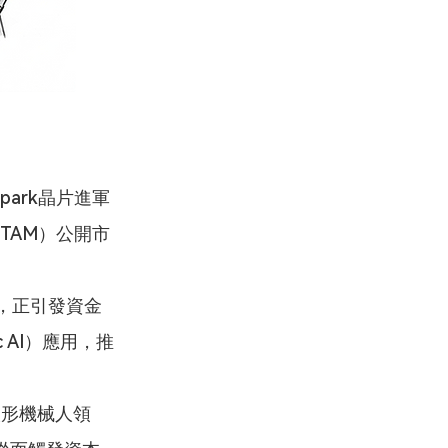
park晶片進軍
（TAM）公開市
，正引發資金
 AI）應用，推
人形機械人領