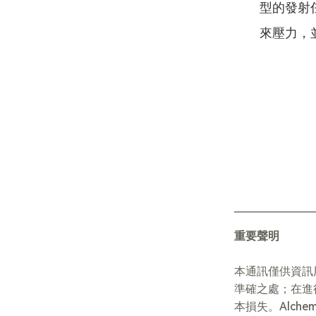
型的發射
來壓力，
重要聲明
本通訊僅供資訊
準確之處；在進
本損失。Alch