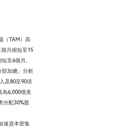
（TAM）高
三個月縮短至15
縮短至6個月。
分部加總」分析
及80至90倍
6,000億美
者分配30%股
加速資本密集