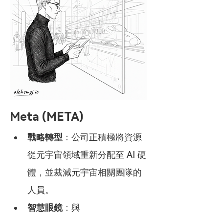
Meta (META)
戰略轉型
：公司正積極將資源
從元宇宙領域重新分配至 AI 硬
體，並裁減元宇宙相關團隊的
人員。
智慧眼鏡
：與 