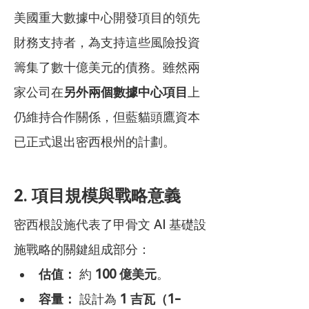
美國重大數據中心開發項目的領先
財務支持者，為支持這些風險投資
籌集了數十億美元的債務。雖然兩
家公司在
另外兩個數據中心項目
上
仍維持合作關係，但藍貓頭鷹資本
已正式退出密西根州的計劃。
2. 項目規模與戰略意義
密西根設施代表了甲骨文 AI 基礎設
施戰略的關鍵組成部分：
估值：
 約 
100 億美元
。
容量：
 設計為 
1 吉瓦（1-