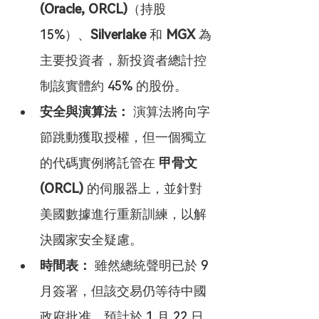
(Oracle, ORCL)
（持股 
15%）、
Silverlake
 和 
MGX
 為
主要投資者，新投資者總計控
制該實體約 45% 的股份。
安全與演算法：
 演算法將向字
節跳動獲取授權，但一個獨立
的代碼實例將託管在 
甲骨文 
(ORCL)
 的伺服器上，並針對
美國數據進行重新訓練，以解
決國家安全疑慮。
時間表：
 雖然總統聲明已於 9 
月簽署，但該交易仍等待中國
政府批准，預計於 1 月 22 日