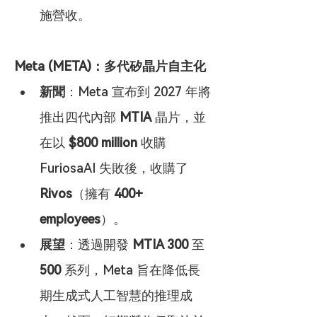
施營收。
Meta (META)：多代矽晶片自主化
新聞
：Meta 宣布到 2027 年將
推出四代內部 
MTIA
 晶片，並
在以 
$800 million
 收購 
FuriosaAI 失敗後，收購了 
Rivos
（擁有 
400+ 
employees
）。
展望
：透過開發 
MTIA 300
 至 
500
 系列，Meta 旨在降低長
期生成式人工智慧的推理成