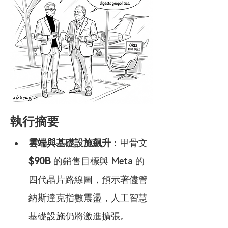
執行摘要
雲端與基礎設施飆升
：甲骨文 
$90B
 的銷售目標與 Meta 的
四代晶片路線圖，預示著儘管
納斯達克指數震盪，人工智慧
基礎設施仍將激進擴張。