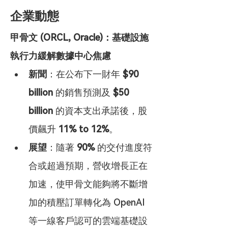
企業動態
甲骨文 (ORCL, Oracle)：基礎設施
執行力緩解數據中心焦慮
新聞
：在公布下一財年 
$90 
billion
 的銷售預測及 
$50 
billion
 的資本支出承諾後，股
價飆升 
11% to 12%
。
展望
：隨著 
90%
 的交付進度符
合或超過預期，營收增長正在
加速，使甲骨文能夠將不斷增
加的積壓訂單轉化為 OpenAI 
等一線客戶認可的雲端基礎設