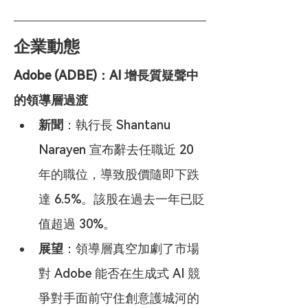
企業動態
Adobe (ADBE)：AI 增長質疑聲中
的領導層過渡
新聞
：執行長 Shantanu 
Narayen 宣布辭去任職近 20 
年的職位，導致股價隨即下跌
達 6.5%。該股在過去一年已貶
值超過 30%。
展望
：領導層真空加劇了市場
對 Adobe 能否在生成式 AI 競
爭對手面前守住創意護城河的