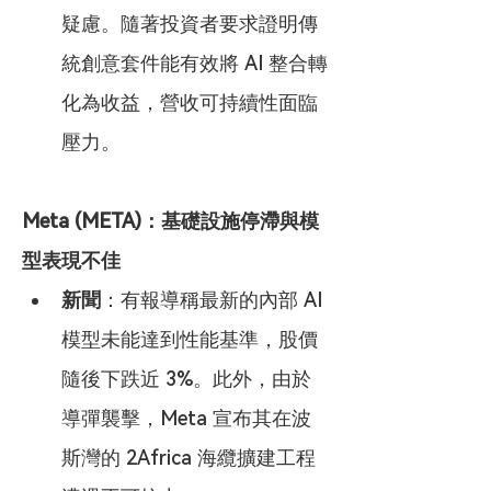
疑慮。隨著投資者要求證明傳
統創意套件能有效將 AI 整合轉
化為收益，營收可持續性面臨
壓力。
Meta (META)：基礎設施停滯與模
型表現不佳
新聞
：有報導稱最新的內部 AI 
模型未能達到性能基準，股價
隨後下跌近 3%。此外，由於
導彈襲擊，Meta 宣布其在波
斯灣的 2Africa 海纜擴建工程