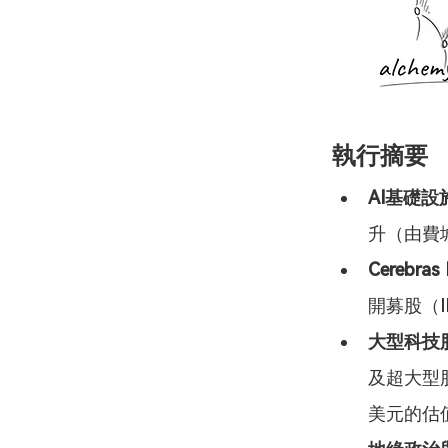
執行摘要
AI基礎
升（由費
Cerebra
開募股（
大型科技
及超大型股
美元的估