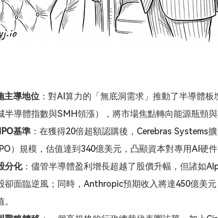
設施主導地位
：對AI算力的「無底洞需求」推動了半導體板
城半導體指數與SMH領漲），將市場焦點轉向能源瓶頸
s IPO基準
：在獲得20倍超額認購後，Cerebras System
IPO）規模，估值達到340億美元，凸顯資本對專用AI硬
股分化
：儘管半導體盈利增長超越了股價升幅，但諸如Alph
卻面臨逆風；同時，Anthropic預期收入將達450億美
值。