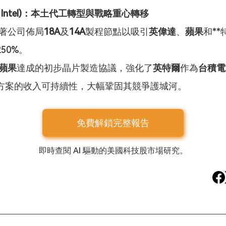
C, Intel)：本土代工轉型與戰略重心轉移
隨著公司佈局
18A
及
14A
製程節點以吸引
英偉達
、
蘋果
和*
50%。
蘋果
達成的初步晶片製造協議，強化了
英特爾
作為
台積電 
方案的收入可持續性，大幅鞏固其競爭護城河。
免費解鎖完整報告
即時查閱 AI 驅動的美國科技股市場研究。