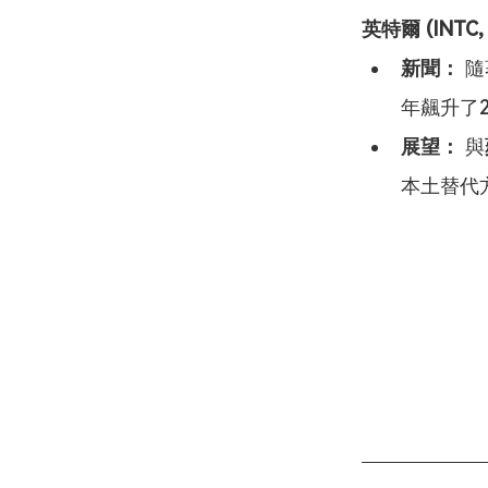
英特爾 (INT
新聞：
 
年飆升了2
展望：
 與
本土替代