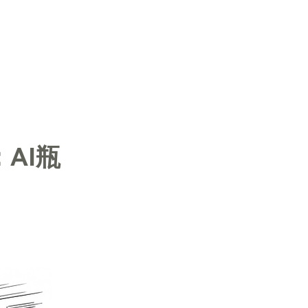
登入
：AI瓶