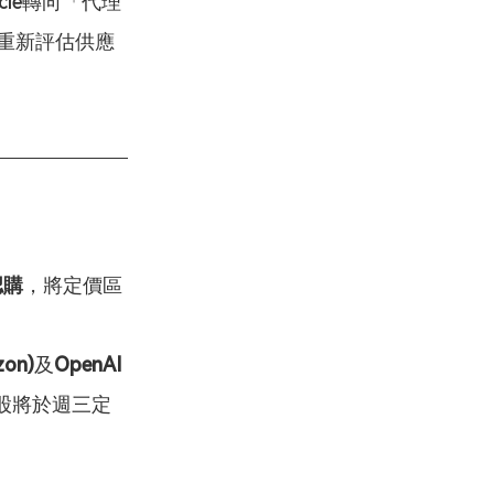
le轉向「代理
施並重新評估供應
認購
，將定價區
on)
及
OpenAI
股將於週三定