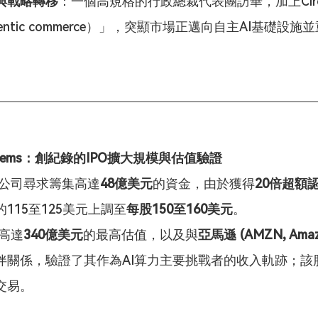
與戰略轉移
：一個高規格的行政總裁代表團訪華，加上Circ
entic commerce）」，突顯市場正邁向自主AI基礎設
 Systems：創紀錄的IPO擴大規模與估值驗證
該公司尋求籌集高達
48億美元
的資金，由於獲得
20倍超額
115至125美元上調至
每股150至160美元
。
其高達
340億美元
的最高估值，以及與
亞馬遜 (AMZN, Amaz
伴關係，驗證了其作為AI算力主要挑戰者的收入軌跡；該
交易。