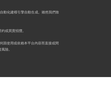
）及自動化建模引擎自動生成。雖然我們致
要約或買賣招攬。
何因使用或依賴本平台內容而直接或間
資風險。