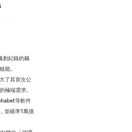
塊創紀錄的飆
與核能。
s擴大了其首次公
件的極端需求。
abet等軟件
元，並瞄準1萬億