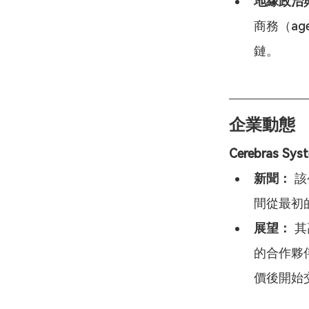
地緣政治
商務（ag
鏈。
企業動態
Cerebras
新聞：
 
間從最初的
展望：
 
的合作夥
價後開始