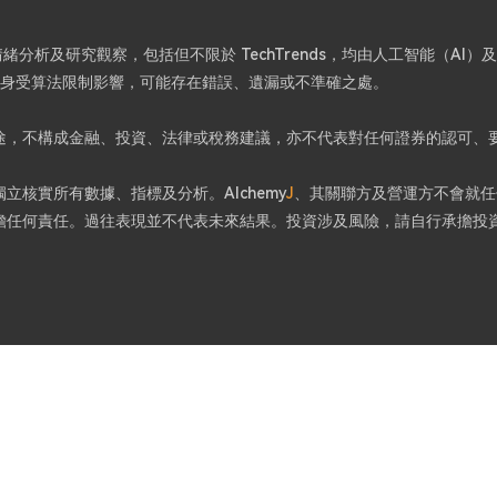
分析及研究觀察，包括但不限於 TechTrends，均由人工智能（AI
容本身受算法限制影響，可能存在錯誤、遺漏或不準確之處。
途，不構成金融、投資、法律或稅務建議，亦不代表對任何證券的認可、
核實所有數據、指標及分析。Alchemy
J
、其關聯方及營運方不會就任
擔任何責任。過往表現並不代表未來結果。投資涉及風險，請自行承擔投
。