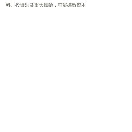
料。投資涉及重大風險，可能導致資本
損失。AlchemyJ 並非註冊金融顧問。
閣下閱讀本內容，即表示同意本平台條
款及細則。
按此閱讀完整法律聲明及 AI 聲明