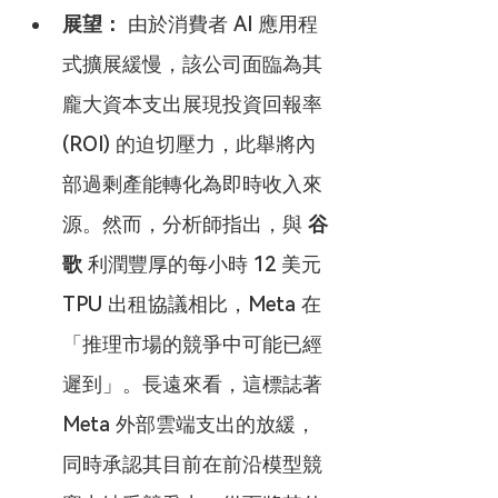
展望：
 由於消費者 AI 應用程
式擴展緩慢，該公司面臨為其
龐大資本支出展現投資回報率 
(ROI) 的迫切壓力，此舉將內
部過剩產能轉化為即時收入來
源。然而，分析師指出，與 
谷
歌
 利潤豐厚的每小時 12 美元 
TPU 出租協議相比，Meta 在
「推理市場的競爭中可能已經
遲到」。長遠來看，這標誌著 
Meta 外部雲端支出的放緩，
同時承認其目前在前沿模型競