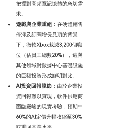
把握對高頻寬記憶體的急切需
求。
遊戲與企業重組
：在硬體銷售
停滯及訂閱增長見頂的背景
下，微軟Xbox裁減3,200個職
位（佔員工總數20%），這與
其他領域對數據中心基礎設施
的巨額投資形成鮮明對比。
AI投資回報脫節
：由於企業投
資回報難以實現，軟件供應商
面臨嚴峻的現實考驗，預期中
60%的AI定價升幅收縮至30%
或重回基準水平。