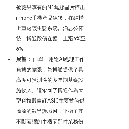
被蘋果專有的N1無線晶片擠出
iPhone手機產品線後，在結構
上重返該生態系統。消息公佈
後，博通股價在盤中上漲4%至
6%。
展望：
 向單一用途AI處理工作
負載的擴張，為博通提供了具
高度可預測性的多年期基礎設
施收入。這鞏固了博通作為大
型科技股自訂ASIC主要技術供
應商的競爭護城河，平衡了其
不斷萎縮的手機零部件業務份