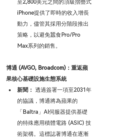
至2,800美元之間的頂級摺疊式
iPhone提供了即時的收入增長
動力，儘管其採用分階段推出
策略，以避免蠶食Pro/Pro 
Max系列的銷售。
博通 (AVGO, Broadcom)：重返蘋
果核心基礎設施生態系統
新聞：
 透過簽署一項至2031年
的協議，博通將為蘋果的
「Baltra」AI伺服器提供基礎
的特殊應用積體電路 (ASIC) 技
術架構。這標誌著博通在逐漸